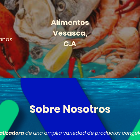
Alimentos
Vesasca,
anos
C.A
Sobre Nosotros
alizadora
de
una amplia variedad de productos congelad