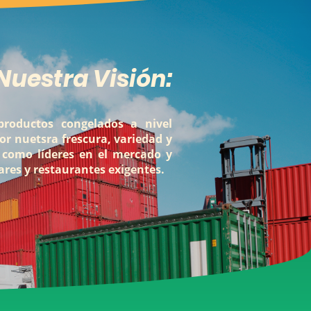
Nuestra Visión:
productos congelados a nivel
or nuetsra frescura, variedad y
 como líderes en el mercado y
ares y restaurantes exigentes.