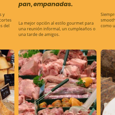
pan, empanadas.
s y
Siempre
cortes
smooth
La mejor opción al estilo gourmet para
s del
como u
una reunión informal, un cumpleaños o
una tarde de amigos.