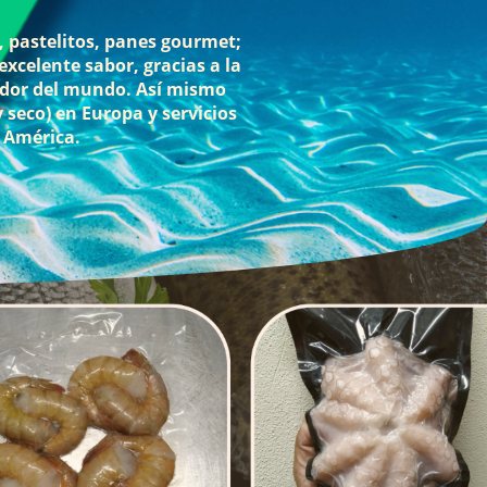
, pastelitos, panes gourmet;
xcelente sabor, gracias a la
dedor del mundo. Así mismo
seco) en Europa y servicios
r América.