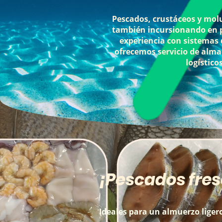
Pescados, crustáceos y molu
también incursionando en pr
experiencia con sistemas 
ofrecemos servicio de alma
logístico
¡Pescados fres
Ideales para un almuerzo lige