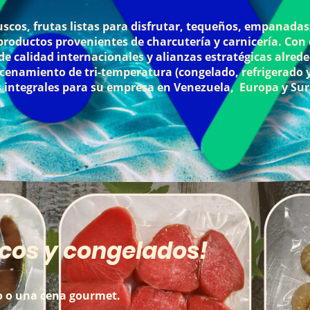
scos, frutas listas para disfrutar, tequeños, empanadas
oductos provenientes de charcutería y carnicería. Con e
de calidad internacionales y alianzas estratégicas alre
cenamiento de tri-temperatura (congelado, refrigerado y 
s integrales para su empresa en Venezuela, Europa y Su
cos y congelados!
ro o una cena gourmet.